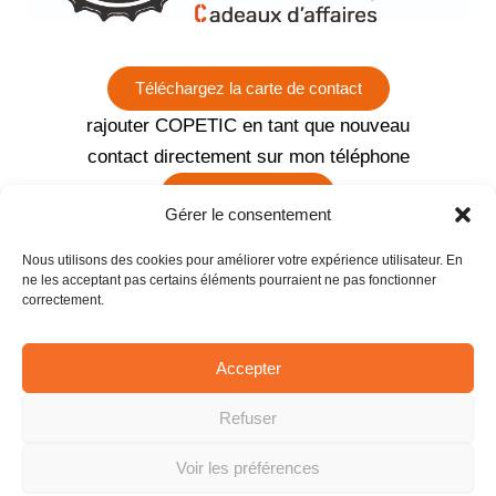
Téléchargez la carte de contact
rajouter COPETIC en tant que nouveau
contact directement sur mon téléphone
Appelez Corinne
Gérer le consentement
06 13 06 21 96
Nous utilisons des cookies pour améliorer votre expérience utilisateur. En
Visitez le site COPETIC
ne les acceptant pas certains éléments pourraient ne pas fonctionner
correctement.
https://copetic.fr/
Contactez par email
Accepter
contact@copetic.fr
F
L
I
Refuser
a
i
n
Voir les préférences