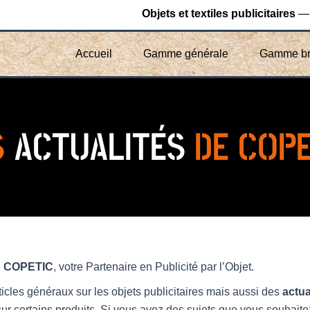
Objets et textiles publicitaires
— 
Accueil
Gamme générale
Gamme br
S
ACTUALITÉS
DE COPE
e
COPETIC
, votre Partenaire en Publicité par l’Objet.
ticles généraux sur les objets publicitaires mais aussi des
actua
 certains produits. Si vous avez des sujets que vous souhaitez