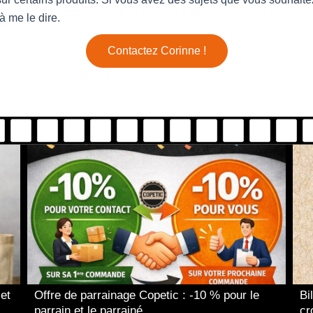
à me le dire.
Contactez Corinne !
 et
Offre de parrainage Copetic : -10 % pour le
Bi
parrain et le parrainé
cr