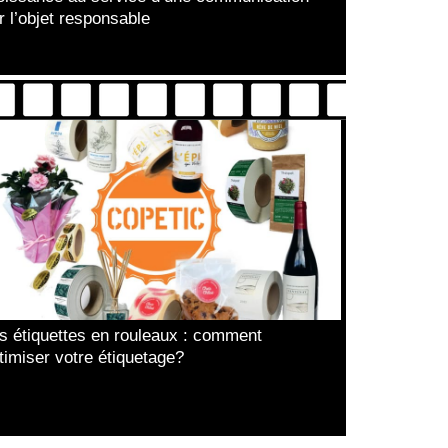
r l’objet responsable
s étiquettes en rouleaux : comment
timiser votre étiquetage?