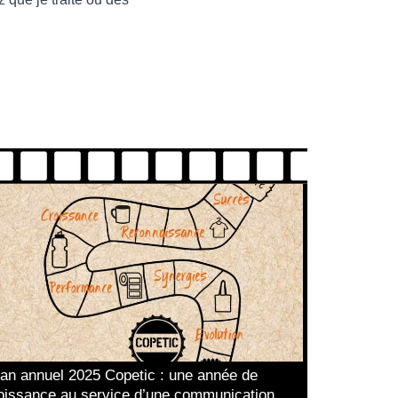
lan annuel 2025 Copetic : une année de
oissance au service d’une communication