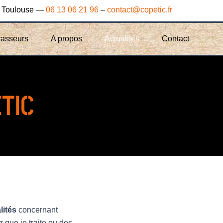
Toulouse —
06 13 06 21 96
–
contact@copetic.fr
asseurs
A propos
Actualités
Contact
TIC
lités
concernant
 que je traite ou des