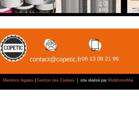
06 13 06 21 96
contact@copetic.fr
Mentions légales
|
Gestion des Cookies
| site réalisé par
WebKomoMai