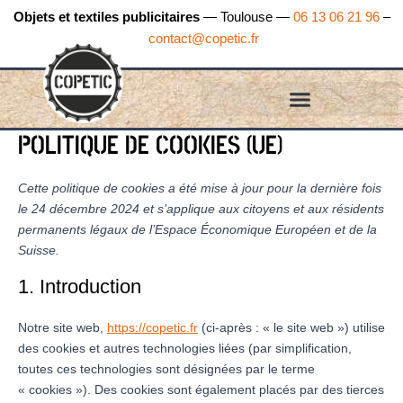
Consent
Consent
Consent
Consent
Consent
Consent
Marketing
Aller
Objets et textiles publicitaires
— Toulouse —
06 13 06 21 96
–
to
to
to
to
to
to
au
contact@copetic.fr
service
service
service
service
service
service
contenu
elementor
wordpress
google-
google-
complianz
divers
fonts
recaptcha
POLITIQUE DE COOKIES (UE)
Cette politique de cookies a été mise à jour pour la dernière fois
le 24 décembre 2024 et s’applique aux citoyens et aux résidents
permanents légaux de l’Espace Économique Européen et de la
Suisse.
1. Introduction
Notre site web,
https://copetic.fr
(ci-après : « le site web ») utilise
des cookies et autres technologies liées (par simplification,
toutes ces technologies sont désignées par le terme
« cookies »). Des cookies sont également placés par des tierces